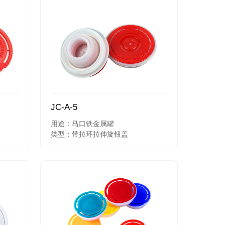
JC-A-5
用途：马口铁金属罐
类型：带拉环拉伸旋钮盖